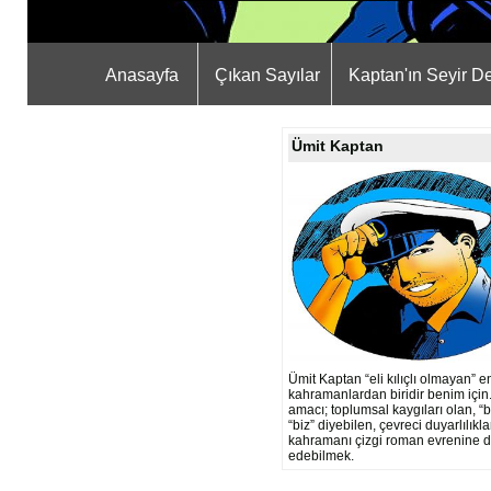
Anasayfa
Çıkan Sayılar
Kaptan'ın Seyir De
Ümit Kaptan
Ümit Kaptan “eli kılıçlı olmayan” e
kahramanlardan biridir benim için
amacı; toplumsal kaygıları olan, “
“biz” diyebilen, çevreci duyarlılıkla
kahramanı çizgi roman evrenine d
edebilmek.