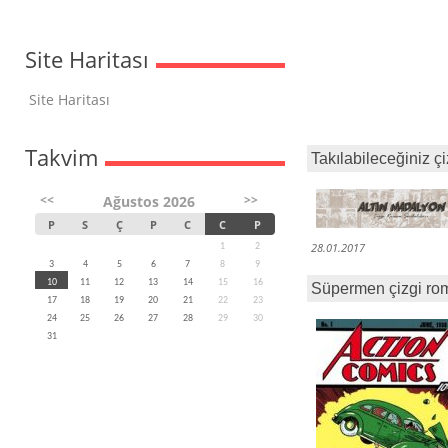
Site Haritası
Site Haritası
Takvim
Takılabileceğiniz çi
<<
>>
Ağustos 2026
P
S
Ç
P
C
C
P
28.01.2017
1
2
3
4
5
6
7
8
9
10
11
12
13
14
15
16
Süpermen çizgi roma
17
18
19
20
21
22
23
24
25
26
27
28
29
30
31