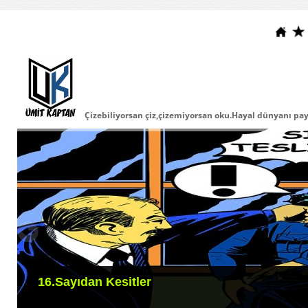
Çizebiliyorsan çiz,çizemiyorsan oku.Hayal dünyanı payla
16.Sayıdan Kesitler