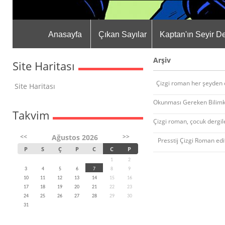
Anasayfa
Çıkan Sayılar
Kaptan'ın Seyir De
Arşiv
Site Haritası
Çizgi roman her şeyden ö
Site Haritası
Okunması Gereken Bilimk
Takvim
Çizgi roman, çocuk dergil
<<
>>
Ağustos 2026
Presstij Çizgi Roman edi
P
S
Ç
P
C
C
P
1
2
3
4
5
6
7
8
9
10
11
12
13
14
15
16
17
18
19
20
21
22
23
24
25
26
27
28
29
30
31