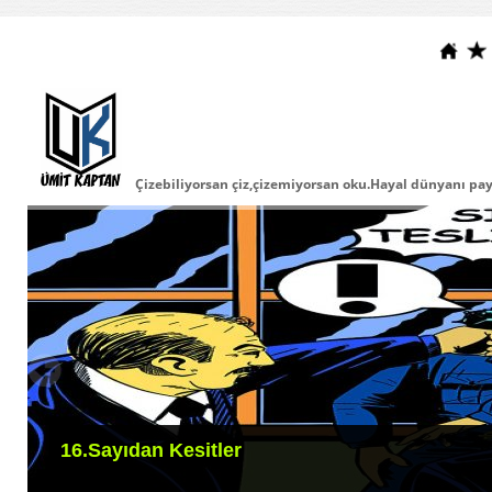
Çizebiliyorsan çiz,çizemiyorsan oku.Hayal dünyanı payla
16.Sayıdan Kesitler