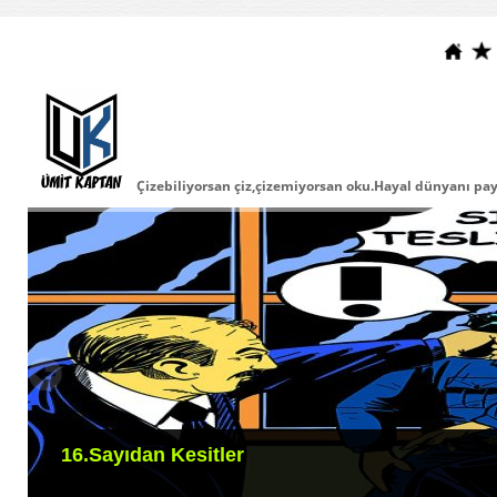
Çizebiliyorsan çiz,çizemiyorsan oku.Hayal dünyanı payla
16.Sayıdan Kesitler