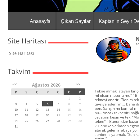
Anasayfa
Çıkan Sayılar
Kaptan'ın Seyir De
N
Site Haritası
s
Site Haritası
Takvim
<<
>>
Ağustos 2026
Tekne almak isteyen bir ço
P
S
Ç
P
C
C
P
mi olsun motorlu mu? “ Bir
1
2
tekneyi önerir. “Benim te
tavsiye ederim” ... Bana 
3
4
5
6
7
8
9
ben. Sarışın mı kumral mı
10
11
12
13
14
15
16
bu... Ancak teknenizi bağ
17
18
19
20
21
22
23
cevabım kesin ve tek. “Mot
tekne”... Bunun size kazan
24
25
26
27
28
29
30
kullanırken arkadan egzoz
31
atarak gelen arabaya yol
sohbetini yapmak. “Sen ka
gittim.”