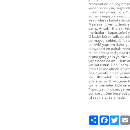
Motoryatlar, en-boy emsal
kadar pahalıysa, bağlandığ
Evinizi kiraya verir gibi.
siz ne iş yapıyorsunuz?...
kiracı olarak kabul edersin
Maalesef ülkemiz denizler
sahip. Ancak irili ufaklı t
marinaların kapasiteleri 
O kadar bürokratik sorunl
sermayesi cebinizde fazla
bir AVM yapsam daha iyi. İ
dünyadaki en pahalı marin
teknelerini yurt dışındak
dışına gidiş geliş yol viz
yarısından da az... Hem 
kat kat üstün. Hani “para 
ettiniz tekne almak istiy
bağlayacaksınız ve yaşaya
var. Ülkemdeki marinalar 
ederi ne ise 10 yıl içinde 
teknenizin ederi bölü on eş
“morotyat mı olsun, yelken
son soru... Sen önce ödeye
iyi seyirler... Selametle.
Paylaş
Facebook
Twitte