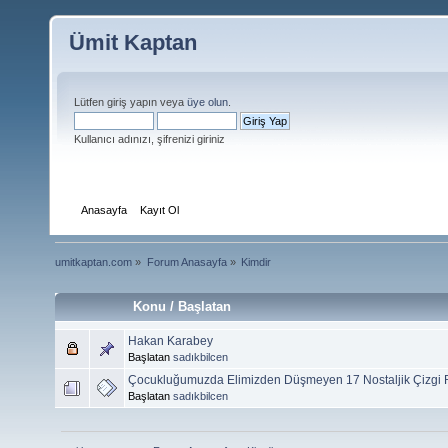
Ümit Kaptan
Lütfen giriş yapın veya
üye olun
.
Kullanıcı adınızı, şifrenizi giriniz
Anasayfa
Kayıt Ol
umitkaptan.com
»
Forum Anasayfa
»
Kimdir
Konu / Başlatan
Hakan Karabey
Başlatan
sadıkbilcen
Çocukluğumuzda Elimizden Düşmeyen 17 Nostaljik Çizgi
Başlatan
sadıkbilcen