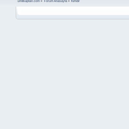
umitkaptan.com
»
Forum Anasayfa
»
Kimdir